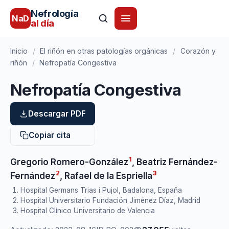
Nefrología
NaD
al día
Inicio
/
El riñón en otras patologías orgánicas
/
Corazón y
riñón
/
Nefropatía Congestiva
Nefropatía Congestiva
Descargar PDF
Copiar cita
1
Gregorio Romero-González
,
Beatriz Fernández-
2
3
Fernández
,
Rafael de la Espriella
Hospital Germans Trias i Pujol, Badalona, España
Hospital Universitario Fundación Jiménez Díaz, Madrid
Hospital Clínico Universitario de Valencia