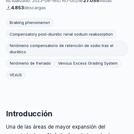
Actualizado: 2023-08-16
ID RO-002
27.055
visitas
4.853
descargas
Braking phenomenon
Compensatory post-diuretic renal sodium reabsorption
fenómeno compensatorio de retención de sodio tras el
diurético
fenómeno de frenado
Venous Excess Grading System
VExUS
Introducción
Una de las áreas de mayor expansión del