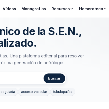
Vídeos
Monografías
Recursos
Hemeroteca
ónico de la
S.E.N.
,
alizado.
las. Una plataforma editorial para resolver
 próxima generación de nefrólogos.
Buscar
ecoguiada
acceso vascular
tubulopatías