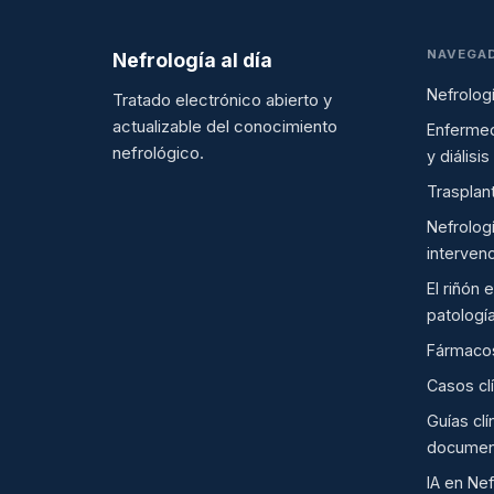
NAVEGA
Nefrología al día
Nefrologí
Tratado electrónico abierto y
actualizable del conocimiento
Enfermed
nefrológico.
y diálisis
Trasplan
Nefrolog
intervenc
El riñón 
patologí
Fármacos
Casos cl
Guías clí
documen
IA en Nef