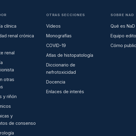
DOR
OTRAS SECCIONES
SOBRE NAD
a clínica
Vídeos
Qué es NaD
ad renal crónica
Monografías
Equipo edito
COVID-19
Cómo public
te renal
Atlas de histopatología
ía
Diccionario de
ionista
nefrotoxicidad
en otras
Docencia
as
Enlaces de interés
 y riñón
ínicos
nicas y
tos de consenso
rología