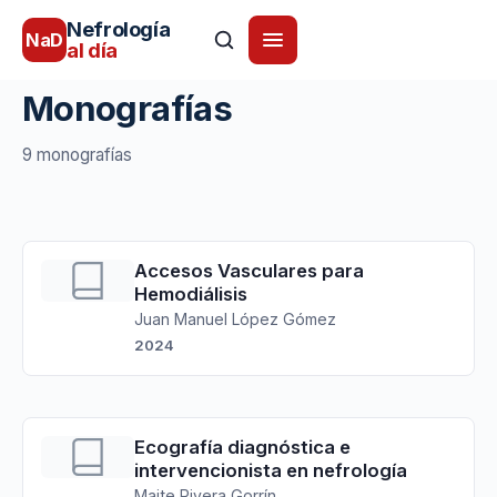
Nefrología
NaD
al día
Monografías
9 monografías
Accesos Vasculares para
Hemodiálisis
Juan Manuel López Gómez
2024
Ecografía diagnóstica e
intervencionista en nefrología
Maite Rivera Gorrín