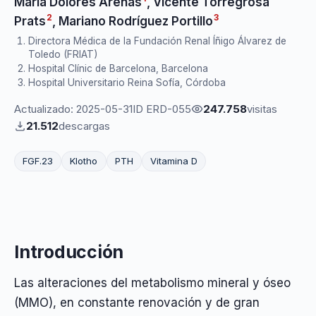
María Dolores Arenas
,
Vicente Torregrosa
2
3
Prats
,
Mariano Rodríguez Portillo
Directora Médica de la Fundación Renal Íñigo Álvarez de
Toledo (FRIAT)
Hospital Clínic de Barcelona, Barcelona
Hospital Universitario Reina Sofía, Córdoba
Actualizado: 2025-05-31
ID ERD-055
247.758
visitas
21.512
descargas
FGF.23
Klotho
PTH
Vitamina D
Introducción
Las alteraciones del metabolismo mineral y óseo
(MMO), en constante renovación y de gran