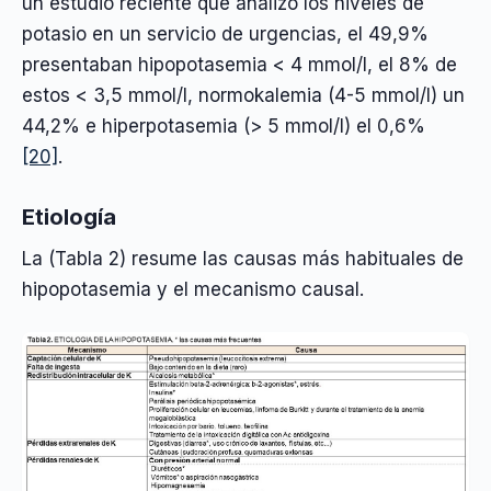
un estudio reciente que analizó los niveles de
potasio en un servicio de urgencias, el 49,9%
presentaban hipopotasemia < 4 mmol/l, el 8% de
estos < 3,5 mmol/l, normokalemia (4-5 mmol/l) un
44,2% e hiperpotasemia (> 5 mmol/l) el 0,6%
[20]
.
Etiología
La (Tabla 2) resume las causas más habituales de
hipopotasemia y el mecanismo causal.