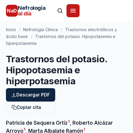
Nefrología
NaD
al día
Inicio
/
Nefrología Clínica
/
Trastornos electrolíticos y
ácido base
/
Trastornos del potasio. Hipopotasemia e
hiperpotasemia
Trastornos del potasio.
Hipopotasemia e
hiperpotasemia
Descargar PDF
Copiar cita
1
Patricia de Sequera Ortíz
,
Roberto Alcázar
1
1
Arroyo
,
Marta Albalate Ramón