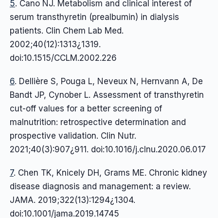
5
. Cano NJ. Metabolism and clinical interest of
serum transthyretin (prealbumin) in dialysis
patients. Clin Chem Lab Med.
2002;40(12):1313¿1319.
doi:10.1515/CCLM.2002.226
6
. Dellière S, Pouga L, Neveux N, Hernvann A, De
Bandt JP, Cynober L. Assessment of transthyretin
cut-off values for a better screening of
malnutrition: retrospective determination and
prospective validation. Clin Nutr.
2021;40(3):907¿911. doi:10.1016/j.clnu.2020.06.017
7
. Chen TK, Knicely DH, Grams ME. Chronic kidney
disease diagnosis and management: a review.
JAMA. 2019;322(13):1294¿1304.
doi:10.1001/jama.2019.14745