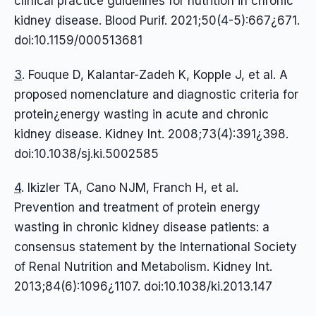
clinical practice guidelines for nutrition in chronic
kidney disease. Blood Purif. 2021;50(4-5):667¿671.
doi:10.1159/000513681
3
. Fouque D, Kalantar-Zadeh K, Kopple J, et al. A
proposed nomenclature and diagnostic criteria for
protein¿energy wasting in acute and chronic
kidney disease. Kidney Int. 2008;73(4):391¿398.
doi:10.1038/sj.ki.5002585
4
. Ikizler TA, Cano NJM, Franch H, et al.
Prevention and treatment of protein energy
wasting in chronic kidney disease patients: a
consensus statement by the International Society
of Renal Nutrition and Metabolism. Kidney Int.
2013;84(6):1096¿1107. doi:10.1038/ki.2013.147