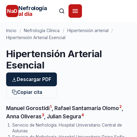
Nefrología
NaD
al día
Inicio
/
Nefrología Clínica
/
Hipertensión arterial
/
Hipertensión Arterial Esencial
Hipertensión Arterial
Esencial
Descargar PDF
Copiar cita
1
2
Manuel Gorostidi
,
Rafael Santamaría Olomo
,
3
4
Anna Oliveras
,
Julian Segura
Servicio de Nefrología. Hospital Universitario Central de
Asturias